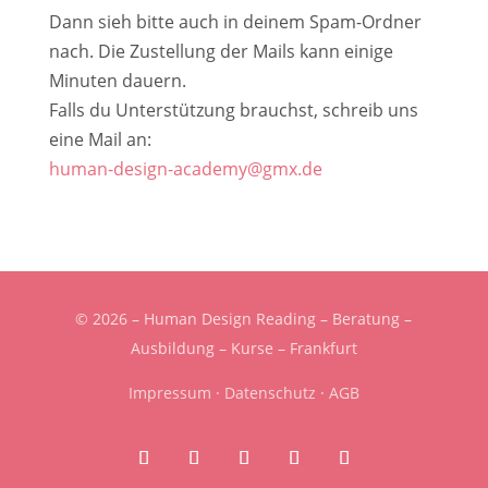
Dann sieh bitte auch in deinem Spam-Ordner
nach. Die Zustellung der Mails kann einige
Minuten dauern.
Falls du Unterstützung brauchst, schreib uns
eine Mail an:
human-design-academy@gmx.de
© 2026 – Human Design Reading – Beratung –
Ausbildung – Kurse – Frankfurt
Impressum
·
Datenschutz
·
AGB